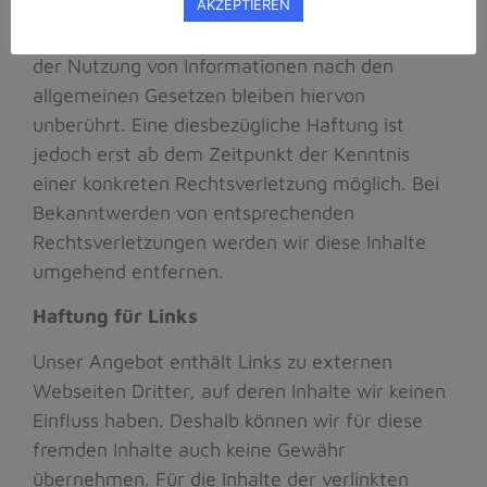
die auf eine rechtswidrige Tätigkeit hinweisen.
AKZEPTIEREN
Verpflichtungen zur Entfernung oder Sperrung
der Nutzung von Informationen nach den
allgemeinen Gesetzen bleiben hiervon
unberührt. Eine diesbezügliche Haftung ist
jedoch erst ab dem Zeitpunkt der Kenntnis
einer konkreten Rechtsverletzung möglich. Bei
Bekanntwerden von entsprechenden
Rechtsverletzungen werden wir diese Inhalte
umgehend entfernen.
Haftung für Links
Unser Angebot enthält Links zu externen
Webseiten Dritter, auf deren Inhalte wir keinen
Einfluss haben. Deshalb können wir für diese
fremden Inhalte auch keine Gewähr
übernehmen. Für die Inhalte der verlinkten